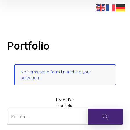
Skip
to
content
Portfolio
No items were found matching your
selection.
Post
Previous
Livre d'or
Post
Next
Portfolio
Search
Post
navigation
Search